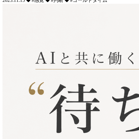
2025.11.15
#感覚
#判断
#ゴールドタイム