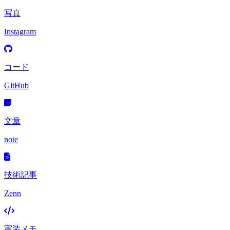
写真
Instagram
コード
GitHub
文章
note
技術記事
Zenn
実装メモ