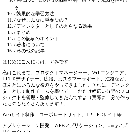
/
📚 コツ3：HOW TO動画や制作解説本で知識を補強す
る
/
効果的な学習方法
/
なぜこんなに重要なの？
/
ディレクターとしてのさらなる効果
/
まとめ
/
この記事のポイント
/
著者について
/
私の他の記事
はじめにこんにちは、ぐみです。
私はこれまで、プロダクトマネージャー、Webエンジニア、
UI/UXデザイナー、広報、カスタマーサポート、法務など、
ほんとにいろんな役割をやってきました。それに、ディレク
ターとして制作チームを率いて、これだけ幅広い分野のプロ
ジェクトを管理・監修してきたんですよ（実際に自分で作っ
たものもたくさんあります！）：
Webサイト制作：コーポレートサイト、LP、ECサイト等
アプリケーション開発：WEBアプリケーション、Unityアプ
リケーション